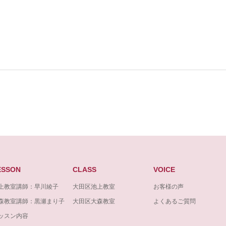
ESSON
CLASS
VOICE
上教室講師：早川綾子
大田区池上教室
お客様の声
森教室講師：黒瀬まり子
大田区大森教室
よくあるご質問
ッスン内容